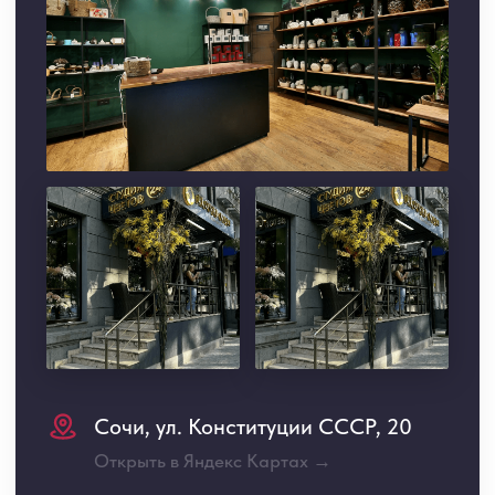
ПРИЕЗЖАЙТЕ В НАШИ САЛОНЫ:
Сочи, ул. Конституции СССР,
20
Открыть в Яндекс Картах →
Красная Поляна, ул. Турчинского, 39
Открыть в Яндекс Картах →
ИП Курганникова Н.В. ИНН 031720686560
ОГРН 319237500460668
Политика конфиденциальности
Согласие на обработку персональных данных