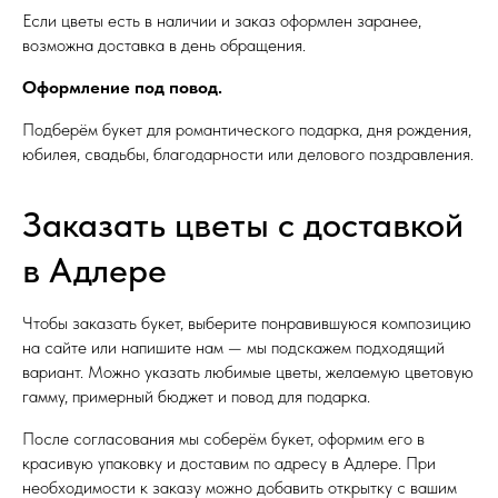
Если цветы есть в наличии и заказ оформлен заранее,
БЕСПЛАТНО ДОСТАВИМ
возможна доставка в день обращения.
ОТ 15 МИНУТ
Оформление под повод.
ПРИ ЗАКАЗЕ ОТ 7000 РУБЛЕЙ
Подберём букет для романтического подарка, дня рождения,
СОЧИ
КРАСНАЯ ПОЛЯНА
юбилея, свадьбы, благодарности или делового поздравления.
Заказать цветы с доставкой
в Адлере
Чтобы заказать букет, выберите понравившуюся композицию
на сайте или напишите нам — мы подскажем подходящий
вариант. Можно указать любимые цветы, желаемую цветовую
ПРИЕЗЖАЙТЕ В НАШИ
гамму, примерный бюджет и повод для подарка.
СТУДИИ
После согласования мы соберём букет, оформим его в
красивую упаковку и доставим по адресу в Адлере. При
необходимости к заказу можно добавить открытку с вашим