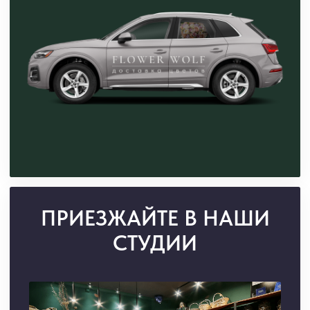
Покупайте сейчас — платите в 4
этапа без переплат с сервисом
«Долями»
Собираем стильные букеты
из свежих цветов от 2500₽
Доставим ваш букет всего от 15
минут после оформления заказа
При заказе от 7000₽ добавим
упаковку, ленты и открытку —
бесплатно
ПОМОЖЕМ ВЫБРАТЬ:
+7 988 152 88 08