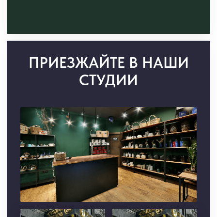
Красная Поляна, ул. Турчинского, 39
Открыть в Яндекс Картах →
Покупайте сейчас — платите в 4
этапа без переплат с сервисом
«Долями»
Собираем стильные букеты
из свежих цветов от 2500₽
Доставим ваш букет всего от 15
минут после оформления заказа
При заказе от 7000₽ добавим
упаковку, ленты и открытку —
бесплатно