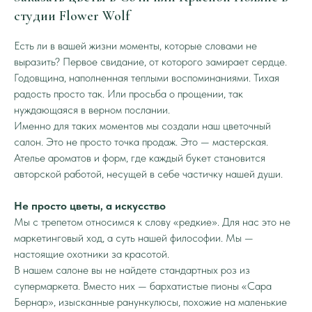
студии Flower Wolf
ИП Курганникова Н.В. ИНН 031720686560
Есть ли в вашей жизни моменты, которые словами не
ОГРН 319237500460668
выразить? Первое свидание, от которого замирает сердце.
Годовщина, наполненная теплыми воспоминаниями. Тихая
Политика конфиденциальности
Согласие на обработку персональных данных
радость просто так. Или просьба о прощении, так
нуждающаяся в верном послании.
Именно для таких моментов мы создали наш цветочный
салон. Это не просто точка продаж. Это — мастерская.
Ателье ароматов и форм, где каждый букет становится
авторской работой, несущей в себе частичку нашей души.
Не просто цветы, а искусство
Мы с трепетом относимся к слову «редкие». Для нас это не
маркетинговый ход, а суть нашей философии. Мы —
настоящие охотники за красотой.
В нашем салоне вы не найдете стандартных роз из
супермаркета. Вместо них — бархатистые пионы «Сара
Бернар», изысканные ранункулюсы, похожие на маленькие