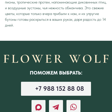
пионы, тропические протеи, напоминающие диковинных птиц,
и воздушные эустомы, чья нежность обманчива. Это свежие
цветы, которые только вчера прибыли к нам, и их упругие
бутоны готовы раскрыться в ваших руках, даря радость до 14
дней.