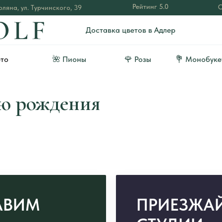
Рейтинг 5.0
О
ляна, ул. Турчинского, 39
Доставка цветов в Адлер
ето
🌺 Пионы
🌹 Розы
💐 Монобуке
ю рождения
АВИМ
ПРИЕЗЖАЙ