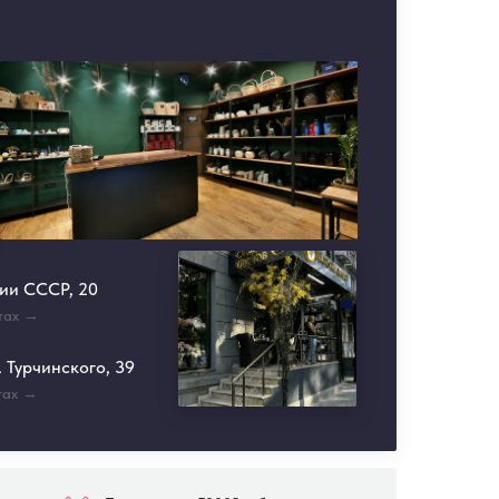
ции СССР, 20
тах →
 Турчинского, 39
тах →