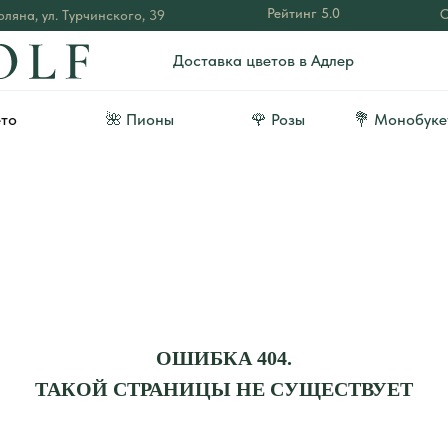
Рейтинг 5.0
О
ляна, ул. Турчинского, 39
Доставка цветов в Адлер
ето
🌺 Пионы
🌹 Розы
💐 Монобуке
ОШИБКА 404.
ТАКОЙ СТРАНИЦЫ НЕ СУЩЕСТВУЕТ