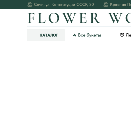
Сочи, ул. Конституции СССР, 20
Красная По
🔥 Все букеты
🌸 Л
КАТАЛОГ