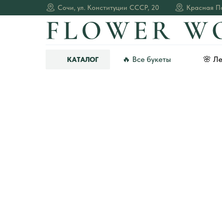
Сочи, ул. Конституции СССР, 20
Красная По
🔥 Все букеты
🌸 Л
КАТАЛОГ