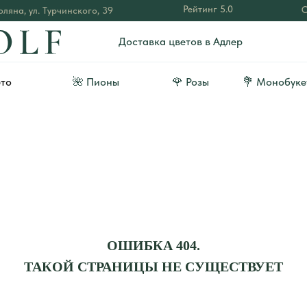
Рейтинг 5.0
О
ляна, ул. Турчинского, 39
Доставка цветов в Адлер
ето
🌺 Пионы
🌹 Розы
💐 Монобуке
ОШИБКА 404.
ТАКОЙ СТРАНИЦЫ НЕ СУЩЕСТВУЕТ